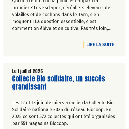
Qui de l'œuf ou de la poule est apparu en
premier ? Les Esclapez, céréaliers éleveurs de
volailles et de cochons dans le Tarn, s'en
moquent ! La question essentielle, c'est
comment on élève et on cultive. Pas très loin,
dans les vergers de la Ferme du Rouge-Gorge, on
est en phase. Comme dans les 19 magasins
DE L'A
LIRE LA SUITE
Biocoop du Grand Toulouse. Ceux-là et d'autres
producteurs jouent collectif pour développer et
structurer une agriculture bio paysanne sur leur
territoire. Nous y étions à la fin de l'hiver. Suivez-
Le 1 juillet 2026
Lire la suite de l'article
Collecte Bio solidaire, un succès
nous.
Pascale Solana.
grandissant
Les 12 et 13 juin derniers a eu lieu la Collecte Bio
Solidaire nationale 2026 du réseau Biocoop. En
2025 ce sont 572 collectes qui ont été organisées
par 551 magasins Biocoop.