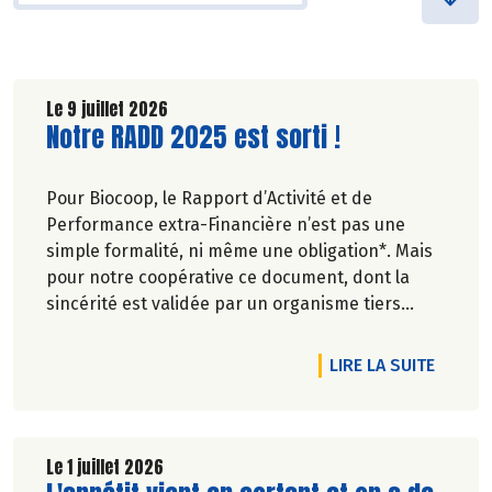
Le 9 juillet 2026
Lire la suite de l'article
Notre RADD 2025 est sorti !
Pour Biocoop, le Rapport d’Activité et de
Performance extra-Financière n’est pas une
simple formalité, ni même une obligation*. Mais
pour notre coopérative ce document, dont la
sincérité est validée par un organisme tiers
indépendant, est un acte de transparence vis-à-
vis de l'ensemble de nos parties prenantes
DE L'A
LIRE LA SUITE
(Paysan.ne.s Associé.e.s, magasins...) et de nos
clients. Il contient un condensé des avancées
réalisées par Biocoop dans l’objectif de rendre
accessible et désirable une bio exigeante.
Le 1 juillet 2026