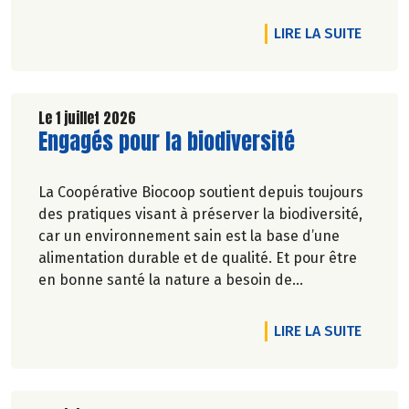
DE L'A
LIRE LA SUITE
Le 1 juillet 2026
Lire la suite de l'article
Engagés pour la biodiversité
La Coopérative Biocoop soutient depuis toujours
des pratiques visant à préserver la biodiversité,
car un environnement sain est la base d’une
alimentation durable et de qualité. Et pour être
en bonne santé la nature a besoin de
biodiversité.
DE L'A
LIRE LA SUITE