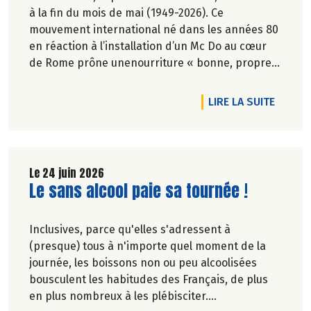
à la fin du mois de mai (1949-2026). Ce
mouvement international né dans les années 80
en réaction à l’installation d’un Mc Do au cœur
de Rome prône unenourriture « bonne, propre
et juste pour tous ».En hommage, nous
republions ici l’entretien qu’il avait accordé
DE L'AR
LIRE LA SUITE
àCulture Bioen 2018,et qui reste totalement
d'actualité.
Le 24 juin 2026
Lire la suite de l'article
Le sans alcool paie sa tournée !
Inclusives, parce qu'elles s'adressent à
(presque) tous à n'importe quel moment de la
journée, les boissons non ou peu alcoolisées
bousculent les habitudes des Français, de plus
en plus nombreux à les plébisciter.