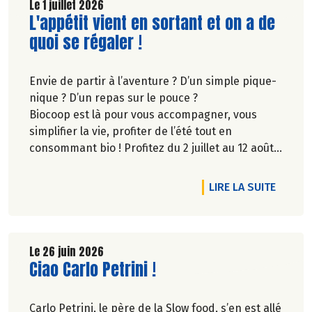
Le 1 juillet 2026
Lire la suite de l'article
L'appétit vient en sortant et on a de
quoi se régaler !
Envie de partir à l’aventure ? D’un simple pique-
nique ? D’un repas sur le pouce ?
Biocoop est là pour vous accompagner, vous
simplifier la vie, profiter de l’été tout en
consommant bio ! Profitez du 2 juillet au 12 août
inclus, jusqu'à -20% sur une sélection de
produits.
DE L'A
LIRE LA SUITE
Le 26 juin 2026
Lire la suite de l'article
Ciao Carlo Petrini !
Carlo Petrini, le père de la Slow food, s’en est allé