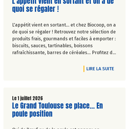
Lire la suite de l'article
L'appétit vient en sortant et on a de
quoi se régaler !
L'appétit vient en sortant... et chez Biocoop, on a
de quoi se régaler ! Retrouvez notre sélection de
produits frais, gourmands et faciles à emporter :
biscuits, sauces, tartinables, boissons
rafraîchissante, barres de céréales... Profitez de
20%* de remise sur une sélection de produits du
2 juillet au 12 août 2026 inclus.
DE L'A
LIRE LA SUITE
Le 1 juillet 2026
Lire la suite de l'article
Le Grand Toulouse se place... En
poule position