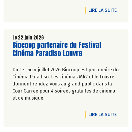
Marie-Pierre Chavel.
DE L'A
LIRE LA SUITE
Le 22 juin 2026
Lire la suite de l'article
Biocoop partenaire du Festival
Cinéma Paradiso Louvre
Du 1er au 4 juillet 2026 Biocoop est partenaire du
Cinéma Paradiso. Les cinémas Mk2 et le Louvre
donnent rendez-vous au grand public dans la
Cour Carrée pour 4 soirées gratuites de cinéma
et de musique.
DE L'A
LIRE LA SUITE