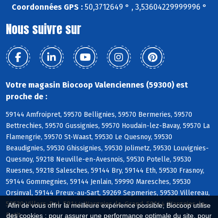
Coordonnées GPS :
50,3712649 ° , 3,53604229999996 °
Nous suivre sur
Votre magasin Biocoop Valenciennes (59300) est
proche de :
59144 Amfroipret, 59570 Bellignies, 59570 Bermeries, 59570
Bettrechies, 59570 Gussignies, 59570 Houdain-lez-Bavay, 59570 La
Flamengrie, 59570 St-Waast, 59530 Le Quesnoy, 59530
Beaudignies, 59530 Ghissignies, 59530 Jolimetz, 59530 Louvignies-
Quesnoy, 59218 Neuville-en-Avesnois, 59530 Potelle, 59530
Ruesnes, 59218 Salesches, 59144 Bry, 59144 Eth, 59530 Frasnoy,
59144 Gommegnies, 59144 Jenlain, 59990 Maresches, 59530
Orsinval, 59144 Preux-au-Sart, 59269 Sepmeries, 59530 Villereau,
59530 Villers-Pol, 59144 Wargnies-le-Grand, 59144 Wargnies-le-
Afin de vous offrir la meilleure expérience possible, Biocoop utilise
Petit
des cookies : pour assurer une performance optimale du site, pour