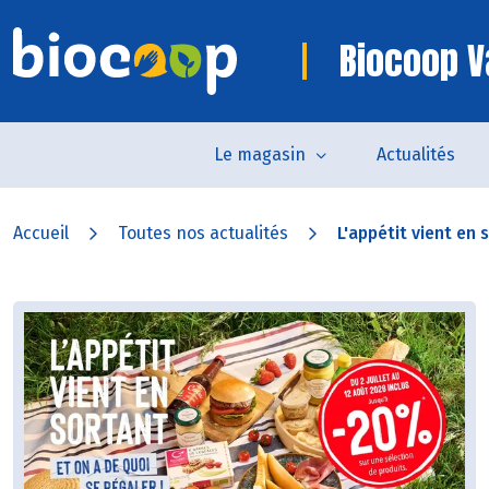
Biocoop V
Le magasin
Actualités
Accueil
Toutes nos actualités
L'appétit vient en s