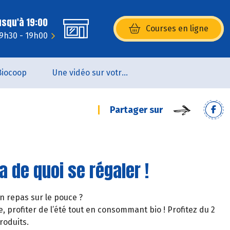
usqu'à 19:00
Courses en ligne
(s’ouvre dans une nouvelle fenêtr
 9h30 - 19h00
Biocoop
Une vidéo sur votre magasin...
Partager sur
a de quoi se régaler !
un repas sur le pouce ?
, profiter de l’été tout en consommant bio ! Profitez du 2
roduits.