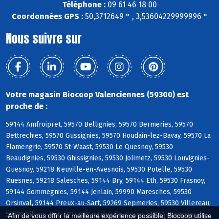
Téléphone :
09 61 46 18 00
Coordonnées GPS :
50,3712649 ° , 3,53604229999996 °
Nous suivre sur
Votre magasin Biocoop Valenciennes (59300) est
proche de :
59144 Amfroipret, 59570 Bellignies, 59570 Bermeries, 59570
Bettrechies, 59570 Gussignies, 59570 Houdain-lez-Bavay, 59570 La
Flamengrie, 59570 St-Waast, 59530 Le Quesnoy, 59530
Beaudignies, 59530 Ghissignies, 59530 Jolimetz, 59530 Louvignies-
Quesnoy, 59218 Neuville-en-Avesnois, 59530 Potelle, 59530
Ruesnes, 59218 Salesches, 59144 Bry, 59144 Eth, 59530 Frasnoy,
59144 Gommegnies, 59144 Jenlain, 59990 Maresches, 59530
Orsinval, 59144 Preux-au-Sart, 59269 Sepmeries, 59530 Villereau,
59530 Villers-Pol, 59144 Wargnies-le-Grand, 59144 Wargnies-le-
Afin de vous offrir la meilleure expérience possible, Biocoop utilise