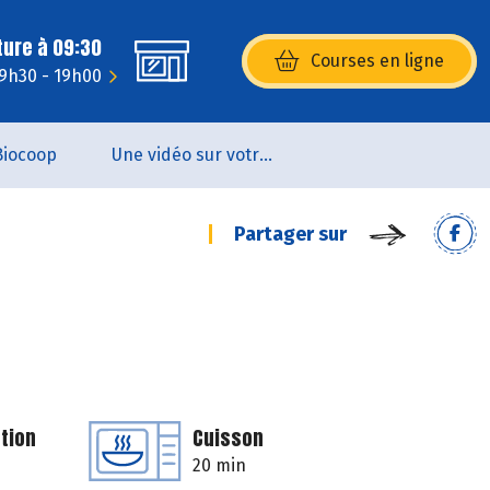
ture à 09:30
Courses en ligne
(s’ouvre dans une nouvelle fenêtr
 9h30 - 19h00
Biocoop
Une vidéo sur votre magasin...
Partager sur
tion
Cuisson
20 min