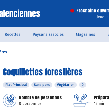
alenciennes
Prochaine ouver
Jeudi :
Recettes
Paysans associés
Magazines
ères
Coquillettes forestières
Plat Principal
Sans porc
Végétarien
0
Nombre de personnes
Prépara
0 personnes
15 min