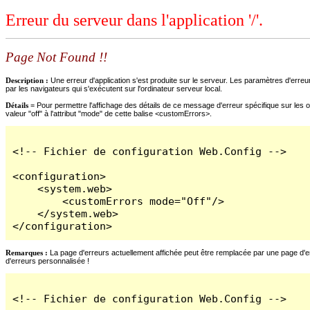
Erreur du serveur dans l'application '/'.
Page Not Found !!
Description :
Une erreur d'application s'est produite sur le serveur. Les paramètres d'erreur
par les navigateurs qui s'exécutent sur l'ordinateur serveur local.
Détails =
Pour permettre l'affichage des détails de ce message d'erreur spécifique sur les o
valeur "off" à l'attribut "mode" de cette balise <customErrors>.
<!-- Fichier de configuration Web.Config -->

<configuration>

    <system.web>

        <customErrors mode="Off"/>

    </system.web>

</configuration>
Remarques :
La page d'erreurs actuellement affichée peut être remplacée par une page d'erre
d'erreurs personnalisée !
<!-- Fichier de configuration Web.Config -->
