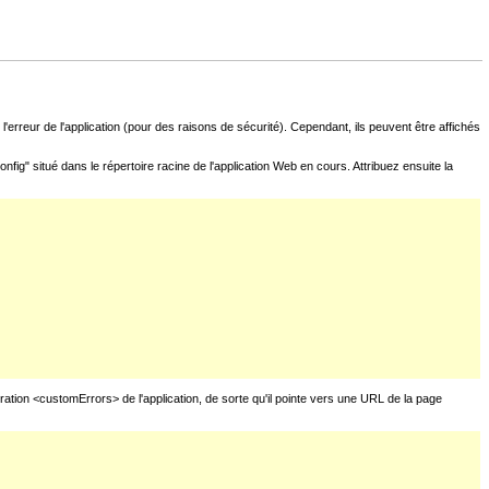
l'erreur de l'application (pour des raisons de sécurité). Cependant, ils peuvent être affichés
fig" situé dans le répertoire racine de l'application Web en cours. Attribuez ensuite la
uration <customErrors> de l'application, de sorte qu'il pointe vers une URL de la page