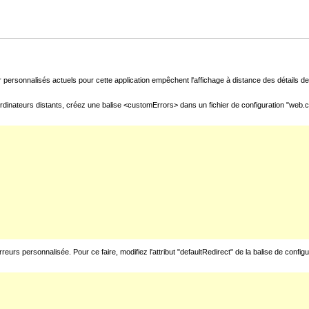
 personnalisés actuels pour cette application empêchent l'affichage à distance des détails de 
rdinateurs distants, créez une balise <customErrors> dans un fichier de configuration "web.con
urs personnalisée. Pour ce faire, modifiez l'attribut "defaultRedirect" de la balise de config