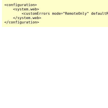
<configuration>

    <system.web>

        <customErrors mode="RemoteOnly" defaultR
    </system.web>

</configuration>