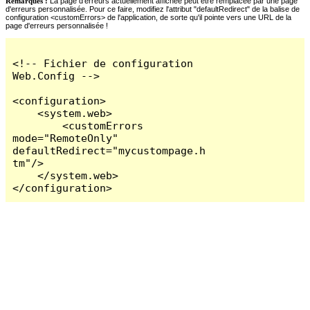
Remarques :
La page d'erreurs actuellement affichée peut être remplacée par une page
d'erreurs personnalisée. Pour ce faire, modifiez l'attribut "defaultRedirect" de la balise de
configuration <customErrors> de l'application, de sorte qu'il pointe vers une URL de la
page d'erreurs personnalisée !
<!-- Fichier de configuration 
Web.Config -->

<configuration>

    <system.web>

        <customErrors 
mode="RemoteOnly" 
defaultRedirect="mycustompage.h
tm"/>

    </system.web>

</configuration>