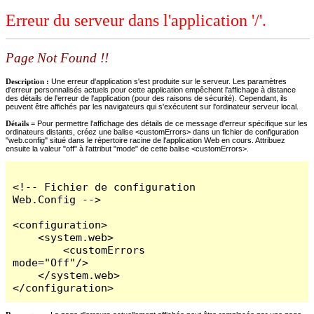
Erreur du serveur dans l'application '/'.
Page Not Found !!
Description :
Une erreur d'application s'est produite sur le serveur. Les paramètres
d'erreur personnalisés actuels pour cette application empêchent l'affichage à distance
des détails de l'erreur de l'application (pour des raisons de sécurité). Cependant, ils
peuvent être affichés par les navigateurs qui s'exécutent sur l'ordinateur serveur local.
Détails =
Pour permettre l'affichage des détails de ce message d'erreur spécifique sur les
ordinateurs distants, créez une balise <customErrors> dans un fichier de configuration
"web.config" situé dans le répertoire racine de l'application Web en cours. Attribuez
ensuite la valeur "off" à l'attribut "mode" de cette balise <customErrors>.
<!-- Fichier de configuration 
Web.Config -->

<configuration>

    <system.web>

        <customErrors 
mode="Off"/>

    </system.web>

</configuration>