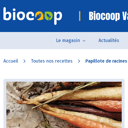
Biocoop V
Le magasin
Actualités
Accueil
Toutes nos recettes
Papillote de racines