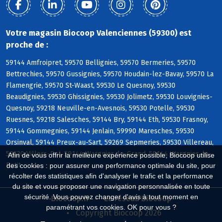
Votre magasin Biocoop Valenciennes (59300) est
proche de :
59144 Amfroipret, 59570 Bellignies, 59570 Bermeries, 59570
Bettrechies, 59570 Gussignies, 59570 Houdain-lez-Bavay, 59570 La
Flamengrie, 59570 St-Waast, 59530 Le Quesnoy, 59530
Beaudignies, 59530 Ghissignies, 59530 Jolimetz, 59530 Louvignies-
Quesnoy, 59218 Neuville-en-Avesnois, 59530 Potelle, 59530
Ruesnes, 59218 Salesches, 59144 Bry, 59144 Eth, 59530 Frasnoy,
59144 Gommegnies, 59144 Jenlain, 59990 Maresches, 59530
Orsinval, 59144 Preux-au-Sart, 59269 Sepmeries, 59530 Villereau,
59530 Villers-Pol, 59144 Wargnies-le-Grand, 59144 Wargnies-le-
Afin de vous offrir la meilleure expérience possible, Biocoop utilise
Petit
des cookies : pour assurer une performance optimale du site, pour
récolter des statistiques afin d'analyser le trafic et la performance
du site et vous proposer une navigation personnalisée en toute
sécurité. Vous pouvez changer d'avis à tout moment en
Biocoop.fr
Le réseau Biocoop
paramétrant vos cookies. OK pour vous ?
Copyright Biocoop 2026