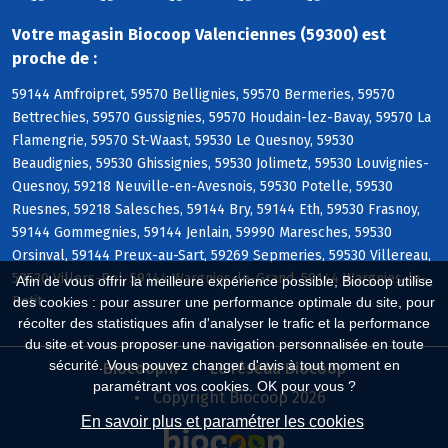
Votre magasin Biocoop Valenciennes (59300) est
proche de :
59144 Amfroipret, 59570 Bellignies, 59570 Bermeries, 59570
Bettrechies, 59570 Gussignies, 59570 Houdain-lez-Bavay, 59570 La
Flamengrie, 59570 St-Waast, 59530 Le Quesnoy, 59530
Beaudignies, 59530 Ghissignies, 59530 Jolimetz, 59530 Louvignies-
Quesnoy, 59218 Neuville-en-Avesnois, 59530 Potelle, 59530
Ruesnes, 59218 Salesches, 59144 Bry, 59144 Eth, 59530 Frasnoy,
59144 Gommegnies, 59144 Jenlain, 59990 Maresches, 59530
Orsinval, 59144 Preux-au-Sart, 59269 Sepmeries, 59530 Villereau,
59530 Villers-Pol, 59144 Wargnies-le-Grand, 59144 Wargnies-le-
Afin de vous offrir la meilleure expérience possible, Biocoop utilise
Petit
des cookies : pour assurer une performance optimale du site, pour
récolter des statistiques afin d'analyser le trafic et la performance
du site et vous proposer une navigation personnalisée en toute
sécurité. Vous pouvez changer d'avis à tout moment en
Biocoop.fr
Le réseau Biocoop
paramétrant vos cookies. OK pour vous ?
Copyright Biocoop 2026
En savoir plus et paramétrer les cookies