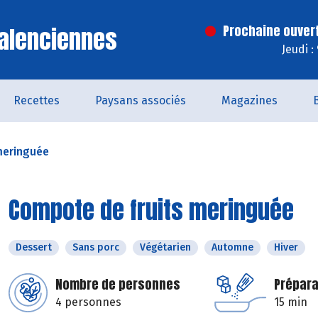
alenciennes
Prochaine ouver
Jeudi :
Recettes
Paysans associés
Magazines
meringuée
Compote de fruits meringuée
Dessert
Sans porc
Végétarien
Automne
Hiver
Nombre de personnes
Prépara
4 personnes
15 min