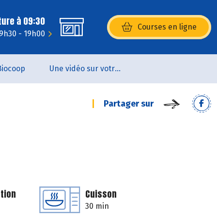
ture à 09:30
Courses en ligne
(s’ouvre dans une nouvelle fenêtr
 9h30 - 19h00
Biocoop
Une vidéo sur votre magasin...
Partager sur
tion
Cuisson
30 min