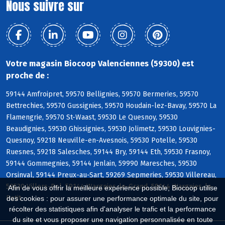
Nous suivre sur
Votre magasin Biocoop Valenciennes (59300) est
proche de :
59144 Amfroipret, 59570 Bellignies, 59570 Bermeries, 59570
Bettrechies, 59570 Gussignies, 59570 Houdain-lez-Bavay, 59570 La
Flamengrie, 59570 St-Waast, 59530 Le Quesnoy, 59530
Beaudignies, 59530 Ghissignies, 59530 Jolimetz, 59530 Louvignies-
Quesnoy, 59218 Neuville-en-Avesnois, 59530 Potelle, 59530
Ruesnes, 59218 Salesches, 59144 Bry, 59144 Eth, 59530 Frasnoy,
59144 Gommegnies, 59144 Jenlain, 59990 Maresches, 59530
Orsinval, 59144 Preux-au-Sart, 59269 Sepmeries, 59530 Villereau,
59530 Villers-Pol, 59144 Wargnies-le-Grand, 59144 Wargnies-le-
Afin de vous offrir la meilleure expérience possible, Biocoop utilise
Petit
des cookies : pour assurer une performance optimale du site, pour
récolter des statistiques afin d'analyser le trafic et la performance
du site et vous proposer une navigation personnalisée en toute