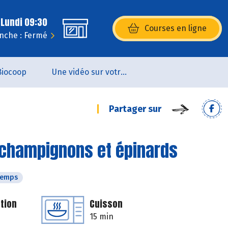
 Lundi 09:30
Courses en ligne
(s’ouvre dans une nouvelle fenêtr
nche : Fermé
Biocoop
Une vidéo sur votre magasin...
Partager sur
 champignons et épinards
temps
tion
Cuisson
15 min