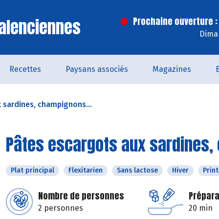
alenciennes
Prochaine ouverture :
Dima
Recettes
Paysans associés
Magazines
 sardines, champignons...
Pâtes escargots aux sardines,
Plat principal
Flexitarien
Sans lactose
Hiver
Prin
Nombre de personnes
Prépara
2 personnes
20 min