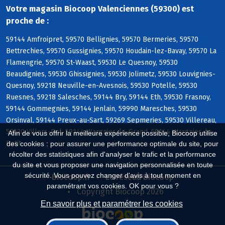
Votre magasin Biocoop Valenciennes (59300) est
proche de :
59144 Amfroipret, 59570 Bellignies, 59570 Bermeries, 59570
Bettrechies, 59570 Gussignies, 59570 Houdain-lez-Bavay, 59570 La
Flamengrie, 59570 St-Waast, 59530 Le Quesnoy, 59530
Beaudignies, 59530 Ghissignies, 59530 Jolimetz, 59530 Louvignies-
Quesnoy, 59218 Neuville-en-Avesnois, 59530 Potelle, 59530
Ruesnes, 59218 Salesches, 59144 Bry, 59144 Eth, 59530 Frasnoy,
59144 Gommegnies, 59144 Jenlain, 59990 Maresches, 59530
Orsinval, 59144 Preux-au-Sart, 59269 Sepmeries, 59530 Villereau,
59530 Villers-Pol, 59144 Wargnies-le-Grand, 59144 Wargnies-le-
Afin de vous offrir la meilleure expérience possible, Biocoop utilise
Petit
des cookies : pour assurer une performance optimale du site, pour
récolter des statistiques afin d'analyser le trafic et la performance
du site et vous proposer une navigation personnalisée en toute
sécurité. Vous pouvez changer d'avis à tout moment en
Biocoop.fr
Le réseau Biocoop
paramétrant vos cookies. OK pour vous ?
Copyright Biocoop 2026
En savoir plus et paramétrer les cookies