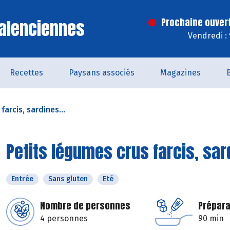
alenciennes
Prochaine ouver
Vendredi :
Recettes
Paysans associés
Magazines
arcis, sardines...
Petits légumes crus farcis, sar
Entrée
Sans gluten
Eté
Nombre de personnes
Prépara
4 personnes
90 min