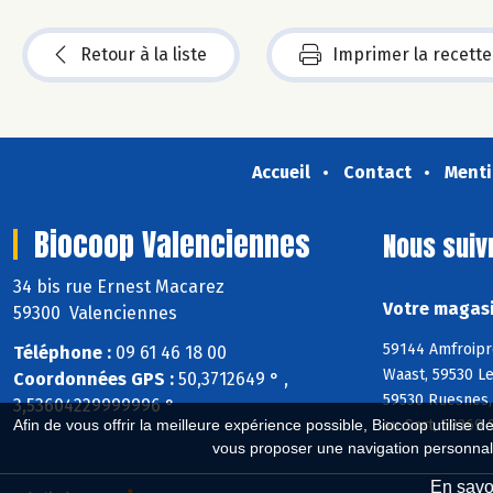
Retour à la liste
Imprimer la recette
Accueil
Contact
Menti
Biocoop Valenciennes
Nous suiv
34 bis rue Ernest Macarez
Votre magasi
59300 Valenciennes
59144 Amfroipre
Téléphone :
09 61 46 18 00
Waast, 59530 Le
Coordonnées GPS :
50,3712649 ° ,
59530 Ruesnes,
3,53604229999996 °
au-Sart, 59269 
Afin de vous offrir la meilleure expérience possible, Biocoop utilise d
vous proposer une navigation personnal
En savoi