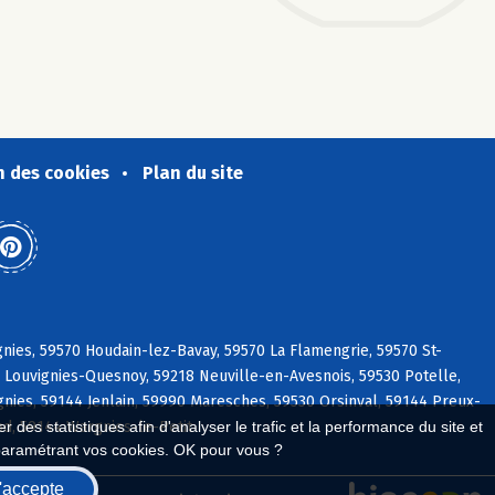
n des cookies
Plan du site
gnies, 59570 Houdain-lez-Bavay, 59570 La Flamengrie, 59570 St-
0 Louvignies-Quesnoy, 59218 Neuville-en-Avesnois, 59530 Potelle,
nies, 59144 Jenlain, 59990 Maresches, 59530 Orsinval, 59144 Preux-
nd, 59144 Wargnies-le-Petit
 des statistiques afin d'analyser le trafic et la performance du site et
paramétrant vos cookies. OK pour vous ?
'accepte