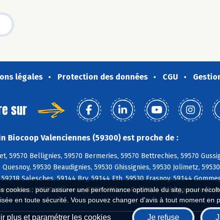
ons légales
Protection des données
CGU
Gestio
re sur
n Biocoop Valenciennes (59300) est proche de :
t, 59570 Bellignies, 59570 Bermeries, 59570 Bettrechies, 59570 Gussi
 Quesnoy, 59530 Beaudignies, 59530 Ghissignies, 59530 Jolimetz, 5953
 59218 Salesches, 59144 Bry, 59144 Eth, 59530 Frasnoy, 59144 Gommeg
Sepmeries, 59530 Villereau, 59530 Villers-Pol, 59144 Wargnies-le-Gra
es cookies : pour assurer une performance optimale du site, pour récolter
isée en toute sécurité. Vous pouvez changer d'avis à tout moment en 
r plus et paramétrer les cookies
Je refuse
J