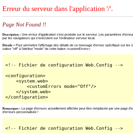
Erreur du serveur dans l'application '/'.
Page Not Found !!
Description :
Une erreur d'application s'est produite sur le serveur. Les paramètres d'erreur
par les navigateurs qui s'exécutent sur l'ordinateur serveur local.
Détails =
Pour permettre l'affichage des détails de ce message d'erreur spécifique sur les o
valeur "off" à l'attribut "mode" de cette balise <customErrors>.
<!-- Fichier de configuration Web.Config -->

<configuration>

    <system.web>

        <customErrors mode="Off"/>

    </system.web>

</configuration>
Remarques :
La page d'erreurs actuellement affichée peut être remplacée par une page d'erre
d'erreurs personnalisée !
<!-- Fichier de configuration Web.Config -->
