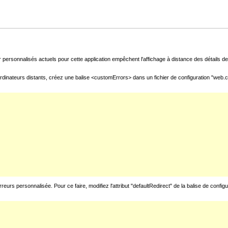
 personnalisés actuels pour cette application empêchent l'affichage à distance des détails de 
rdinateurs distants, créez une balise <customErrors> dans un fichier de configuration "web.con
urs personnalisée. Pour ce faire, modifiez l'attribut "defaultRedirect" de la balise de config