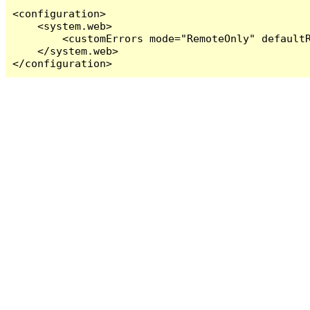
<configuration>

    <system.web>

        <customErrors mode="RemoteOnly" defaultR
    </system.web>

</configuration>