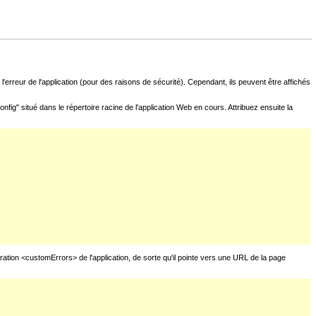
l'erreur de l'application (pour des raisons de sécurité). Cependant, ils peuvent être affichés
fig" situé dans le répertoire racine de l'application Web en cours. Attribuez ensuite la
uration <customErrors> de l'application, de sorte qu'il pointe vers une URL de la page