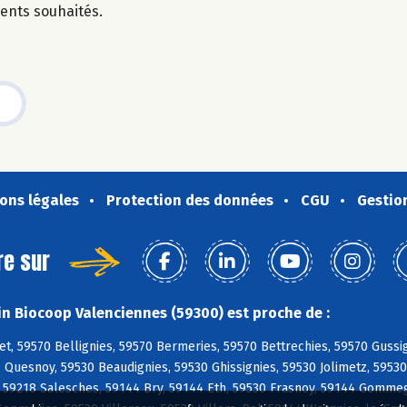
dients souhaités.
ons légales
Protection des données
CGU
Gestio
re sur
n Biocoop Valenciennes (59300) est proche de :
t, 59570 Bellignies, 59570 Bermeries, 59570 Bettrechies, 59570 Gussi
 Quesnoy, 59530 Beaudignies, 59530 Ghissignies, 59530 Jolimetz, 5953
 59218 Salesches, 59144 Bry, 59144 Eth, 59530 Frasnoy, 59144 Gommeg