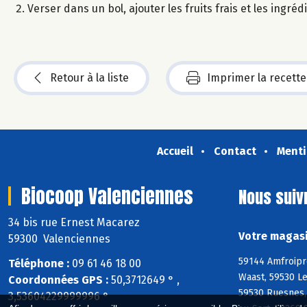
Verser dans un bol, ajouter les fruits frais et les ingré
Retour à la liste
Imprimer la recette
Accueil
Contact
Menti
Biocoop Valenciennes
Nous suiv
34 bis rue Ernest Macarez
Votre magasi
59300 Valenciennes
59144 Amfroipre
Téléphone :
09 61 46 18 00
Waast, 59530 Le
Coordonnées GPS :
50,3712649 ° ,
59530 Ruesnes,
3,53604229999996 °