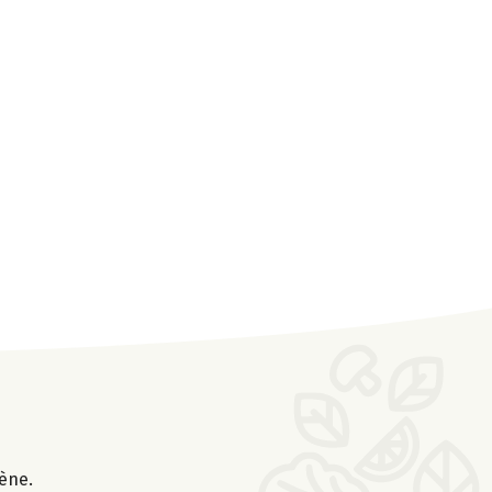
gène.