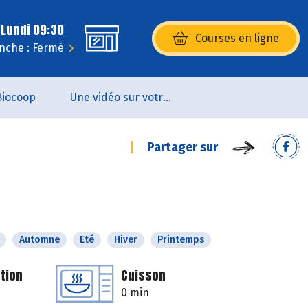
 Lundi 09:30
Courses en ligne
(s’ouvre dans une nouvelle fenêtr
nche : Fermé
Biocoop
Une vidéo sur votre magasin...
Partager sur
Automne
Eté
Hiver
Printemps
tion
Cuisson
0 min