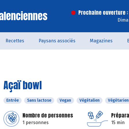
alenciennes
Prochaine ouverture :
Dima
Recettes
Paysans associés
Magazines
Açaï bowl
Entrée
Sans lactose
Vegan
Végétalien
Végétarien
Nombre de personnes
Prépara
1 personnes
15 min