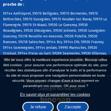
proche de :
59144 Amfroipret, 59570 Bellignies, 59570 Bermeries, 59570
Bettrechies, 59570 Gussignies, 59570 Houdain-lez-Bavay, 59570 La
Flamengrie, 59570 St-Waast, 59530 Le Quesnoy, 59530
Beaudignies, 59530 Ghissignies, 59530 Jolimetz, 59530 Louvignies-
Quesnoy, 59218 Neuville-en-Avesnois, 59530 Potelle, 59530
Ruesnes, 59218 Salesches, 59144 Bry, 59144 Eth, 59530 Frasnoy,
59144 Gommegnies, 59144 Jenlain, 59990 Maresches, 59530
Orsinval, 59144 Preux-au-Sart, 59269 Sepmeries, 59530 Villereau,
59530 Villers-Pol, 59144 Wargnies-le-Grand, 59144 Wargnies-le-
Afin de vous offrir la meilleure expérience possible, Biocoop utilise
Petit
des cookies : pour assurer une performance optimale du site, pour
récolter des statistiques afin d'analyser le trafic et la performance
du site et vous proposer une navigation personnalisée en toute
sécurité. Vous pouvez changer d'avis à tout moment en
Biocoop.fr
Le réseau Biocoop
paramétrant vos cookies. OK pour vous ?
Copyright Biocoop 2026
En savoir plus et paramétrer les cookies
Je refuse
J'accepte