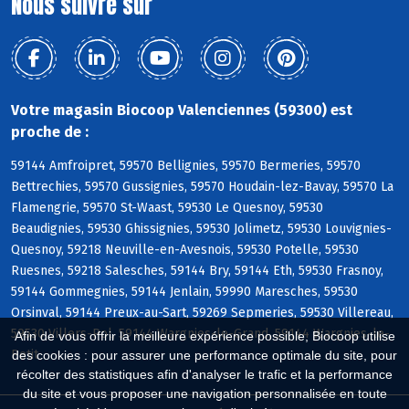
Nous suivre sur
Votre magasin Biocoop Valenciennes (59300) est
proche de :
59144 Amfroipret, 59570 Bellignies, 59570 Bermeries, 59570
Bettrechies, 59570 Gussignies, 59570 Houdain-lez-Bavay, 59570 La
Flamengrie, 59570 St-Waast, 59530 Le Quesnoy, 59530
Beaudignies, 59530 Ghissignies, 59530 Jolimetz, 59530 Louvignies-
Quesnoy, 59218 Neuville-en-Avesnois, 59530 Potelle, 59530
Ruesnes, 59218 Salesches, 59144 Bry, 59144 Eth, 59530 Frasnoy,
59144 Gommegnies, 59144 Jenlain, 59990 Maresches, 59530
Orsinval, 59144 Preux-au-Sart, 59269 Sepmeries, 59530 Villereau,
59530 Villers-Pol, 59144 Wargnies-le-Grand, 59144 Wargnies-le-
Afin de vous offrir la meilleure expérience possible, Biocoop utilise
Petit
des cookies : pour assurer une performance optimale du site, pour
récolter des statistiques afin d'analyser le trafic et la performance
du site et vous proposer une navigation personnalisée en toute