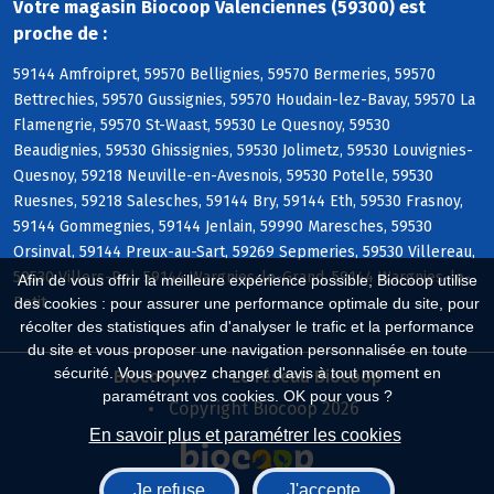
Votre magasin Biocoop Valenciennes (59300) est
proche de :
59144 Amfroipret, 59570 Bellignies, 59570 Bermeries, 59570
Bettrechies, 59570 Gussignies, 59570 Houdain-lez-Bavay, 59570 La
Flamengrie, 59570 St-Waast, 59530 Le Quesnoy, 59530
Beaudignies, 59530 Ghissignies, 59530 Jolimetz, 59530 Louvignies-
Quesnoy, 59218 Neuville-en-Avesnois, 59530 Potelle, 59530
Ruesnes, 59218 Salesches, 59144 Bry, 59144 Eth, 59530 Frasnoy,
59144 Gommegnies, 59144 Jenlain, 59990 Maresches, 59530
Orsinval, 59144 Preux-au-Sart, 59269 Sepmeries, 59530 Villereau,
59530 Villers-Pol, 59144 Wargnies-le-Grand, 59144 Wargnies-le-
Afin de vous offrir la meilleure expérience possible, Biocoop utilise
Petit
des cookies : pour assurer une performance optimale du site, pour
récolter des statistiques afin d'analyser le trafic et la performance
du site et vous proposer une navigation personnalisée en toute
sécurité. Vous pouvez changer d'avis à tout moment en
Biocoop.fr
Le réseau Biocoop
paramétrant vos cookies. OK pour vous ?
Copyright Biocoop 2026
En savoir plus et paramétrer les cookies
Je refuse
J'accepte