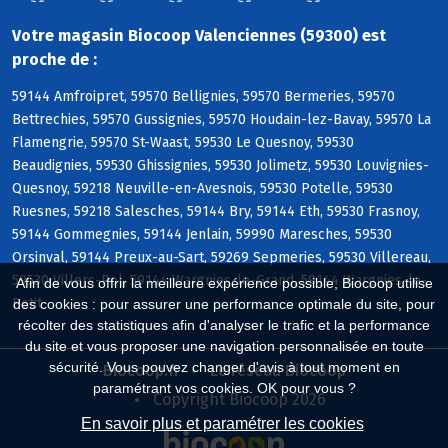
Votre magasin Biocoop Valenciennes (59300) est
proche de :
59144 Amfroipret, 59570 Bellignies, 59570 Bermeries, 59570
Bettrechies, 59570 Gussignies, 59570 Houdain-lez-Bavay, 59570 La
Flamengrie, 59570 St-Waast, 59530 Le Quesnoy, 59530
Beaudignies, 59530 Ghissignies, 59530 Jolimetz, 59530 Louvignies-
Quesnoy, 59218 Neuville-en-Avesnois, 59530 Potelle, 59530
Ruesnes, 59218 Salesches, 59144 Bry, 59144 Eth, 59530 Frasnoy,
59144 Gommegnies, 59144 Jenlain, 59990 Maresches, 59530
Orsinval, 59144 Preux-au-Sart, 59269 Sepmeries, 59530 Villereau,
59530 Villers-Pol, 59144 Wargnies-le-Grand, 59144 Wargnies-le-
Afin de vous offrir la meilleure expérience possible, Biocoop utilise
Petit
des cookies : pour assurer une performance optimale du site, pour
récolter des statistiques afin d'analyser le trafic et la performance
du site et vous proposer une navigation personnalisée en toute
sécurité. Vous pouvez changer d'avis à tout moment en
Biocoop.fr
Le réseau Biocoop
paramétrant vos cookies. OK pour vous ?
Copyright Biocoop 2026
En savoir plus et paramétrer les cookies