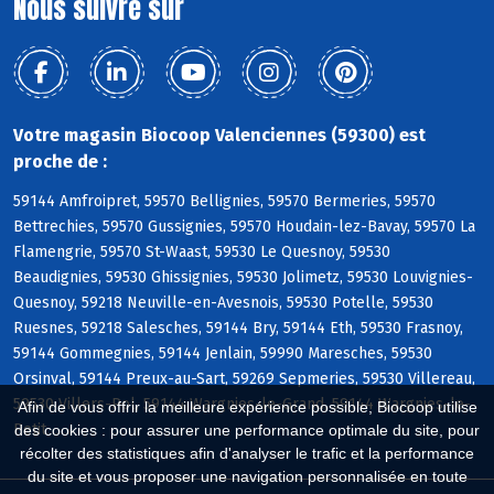
Nous suivre sur
Votre magasin Biocoop Valenciennes (59300) est
proche de :
59144 Amfroipret, 59570 Bellignies, 59570 Bermeries, 59570
Bettrechies, 59570 Gussignies, 59570 Houdain-lez-Bavay, 59570 La
Flamengrie, 59570 St-Waast, 59530 Le Quesnoy, 59530
Beaudignies, 59530 Ghissignies, 59530 Jolimetz, 59530 Louvignies-
Quesnoy, 59218 Neuville-en-Avesnois, 59530 Potelle, 59530
Ruesnes, 59218 Salesches, 59144 Bry, 59144 Eth, 59530 Frasnoy,
59144 Gommegnies, 59144 Jenlain, 59990 Maresches, 59530
Orsinval, 59144 Preux-au-Sart, 59269 Sepmeries, 59530 Villereau,
59530 Villers-Pol, 59144 Wargnies-le-Grand, 59144 Wargnies-le-
Afin de vous offrir la meilleure expérience possible, Biocoop utilise
Petit
des cookies : pour assurer une performance optimale du site, pour
récolter des statistiques afin d'analyser le trafic et la performance
du site et vous proposer une navigation personnalisée en toute