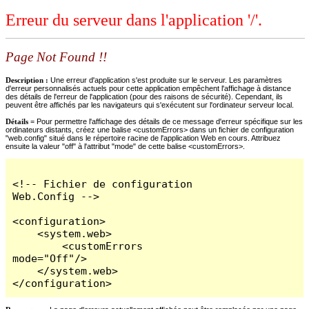
Erreur du serveur dans l'application '/'.
Page Not Found !!
Description :
Une erreur d'application s'est produite sur le serveur. Les paramètres
d'erreur personnalisés actuels pour cette application empêchent l'affichage à distance
des détails de l'erreur de l'application (pour des raisons de sécurité). Cependant, ils
peuvent être affichés par les navigateurs qui s'exécutent sur l'ordinateur serveur local.
Détails =
Pour permettre l'affichage des détails de ce message d'erreur spécifique sur les
ordinateurs distants, créez une balise <customErrors> dans un fichier de configuration
"web.config" situé dans le répertoire racine de l'application Web en cours. Attribuez
ensuite la valeur "off" à l'attribut "mode" de cette balise <customErrors>.
<!-- Fichier de configuration 
Web.Config -->

<configuration>

    <system.web>

        <customErrors 
mode="Off"/>

    </system.web>

</configuration>