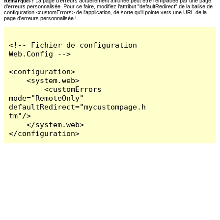
Remarques :
La page d'erreurs actuellement affichée peut être remplacée par une page
d'erreurs personnalisée. Pour ce faire, modifiez l'attribut "defaultRedirect" de la balise de
configuration <customErrors> de l'application, de sorte qu'il pointe vers une URL de la
page d'erreurs personnalisée !
<!-- Fichier de configuration 
Web.Config -->

<configuration>

    <system.web>

        <customErrors 
mode="RemoteOnly" 
defaultRedirect="mycustompage.h
tm"/>

    </system.web>

</configuration>