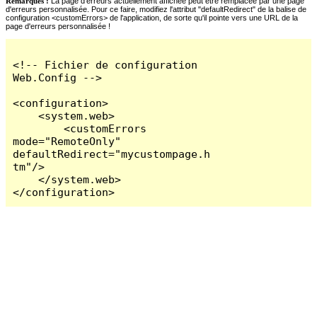
Remarques :
La page d'erreurs actuellement affichée peut être remplacée par une page
d'erreurs personnalisée. Pour ce faire, modifiez l'attribut "defaultRedirect" de la balise de
configuration <customErrors> de l'application, de sorte qu'il pointe vers une URL de la
page d'erreurs personnalisée !
<!-- Fichier de configuration 
Web.Config -->

<configuration>

    <system.web>

        <customErrors 
mode="RemoteOnly" 
defaultRedirect="mycustompage.h
tm"/>

    </system.web>

</configuration>