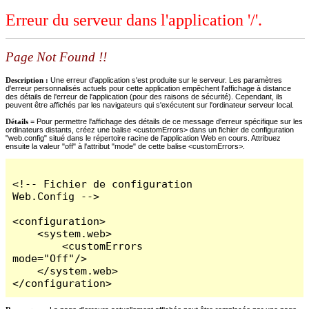
Erreur du serveur dans l'application '/'.
Page Not Found !!
Description :
Une erreur d'application s'est produite sur le serveur. Les paramètres
d'erreur personnalisés actuels pour cette application empêchent l'affichage à distance
des détails de l'erreur de l'application (pour des raisons de sécurité). Cependant, ils
peuvent être affichés par les navigateurs qui s'exécutent sur l'ordinateur serveur local.
Détails =
Pour permettre l'affichage des détails de ce message d'erreur spécifique sur les
ordinateurs distants, créez une balise <customErrors> dans un fichier de configuration
"web.config" situé dans le répertoire racine de l'application Web en cours. Attribuez
ensuite la valeur "off" à l'attribut "mode" de cette balise <customErrors>.
<!-- Fichier de configuration 
Web.Config -->

<configuration>

    <system.web>

        <customErrors 
mode="Off"/>

    </system.web>

</configuration>