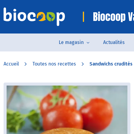
Biocoop V
Le magasin
Actualités
Accueil
Toutes nos recettes
Sandwichs crudités 