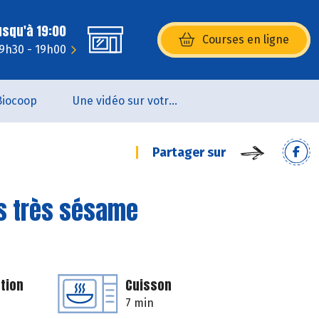
usqu'à 19:00
Courses en ligne
(s’ouvre dans une nouvelle fenêtr
 9h30 - 19h00
Biocoop
Une vidéo sur votre magasin...
Partager sur
s très sésame
tion
Cuisson
7 min