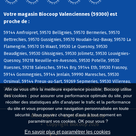
Votre magasin Biocoop Valenciennes (59300) est
proche de :
59144 Amfroipret, 59570 Bellignies, 59570 Bermeries, 59570
Bettrechies, 59570 Gussignies, 59570 Houdain-lez-Bavay, 59570 La
Flamengrie, 59570 St-Waast, 59530 Le Quesnoy, 59530
Beaudignies, 59530 Ghissignies, 59530 Jolimetz, 59530 Louvignies-
Quesnoy, 59218 Neuville-en-Avesnois, 59530 Potelle, 59530
Ruesnes, 59218 Salesches, 59144 Bry, 59144 Eth, 59530 Frasnoy,
59144 Gommegnies, 59144 Jenlain, 59990 Maresches, 59530
Orsinval, 59144 Preux-au-Sart, 59269 Sepmeries, 59530 Villereau,
59530 Villers-Pol, 59144 Wargnies-le-Grand, 59144 Wargnies-le-
Afin de vous offrir la meilleure expérience possible, Biocoop utilise
Petit
des cookies : pour assurer une performance optimale du site, pour
récolter des statistiques afin d'analyser le trafic et la performance
du site et vous proposer une navigation personnalisée en toute
sécurité. Vous pouvez changer d'avis à tout moment en
Biocoop.fr
Le réseau Biocoop
paramétrant vos cookies. OK pour vous ?
Copyright Biocoop 2026
En savoir plus et paramétrer les cookies